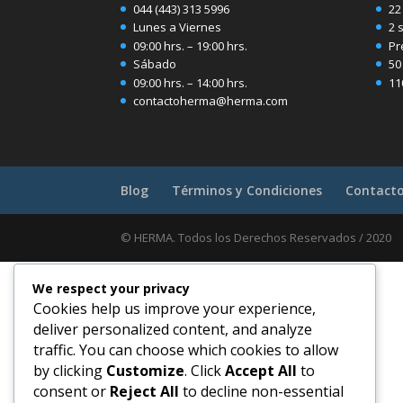
044 (443) 313 5996
22
Lunes a Viernes
2 
09:00 hrs. – 19:00 hrs.
Pr
Sábado
50
09:00 hrs. – 14:00 hrs.
11
contactoherma@herma.com
Blog
Términos y Condiciones
Contact
© HERMA. Todos los Derechos Reservados / 2020
We respect your privacy
Cookies help us improve your experience,
deliver personalized content, and analyze
traffic. You can choose which cookies to allow
by clicking
Customize
. Click
Accept All
to
consent or
Reject All
to decline non-essential