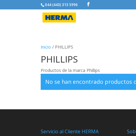
044 (443) 313 5996
Inicio
/ PHILLIPS
PHILLIPS
Productos de la marca Phillips
No se han encontrado productos qu
Servicio al Cliente HERMA
Sob