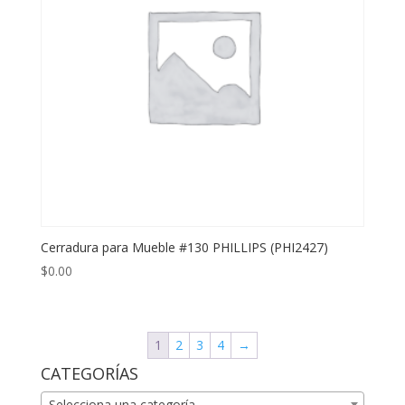
Cerradura para Mueble #130 PHILLIPS (PHI2427)
$
0.00
1
2
3
4
→
CATEGORÍAS
Selecciona una categoría