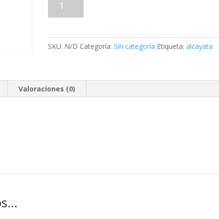
Añadir al carrito
Espiga
(ALE1620)
cantidad
SKU:
N/D
Categoría:
Sin categoría
Etiqueta:
alcayata
Valoraciones (0)
os…