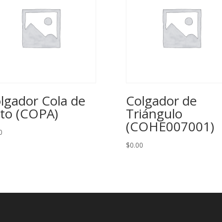
lgador Cola de
Colgador de
to (COPA)
Triángulo
(COHE007001)
0
$
0.00