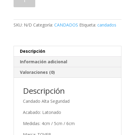
Alta
Seguridad
TOVER
(TOV540)
SKU:
N/D
Categoría:
CANDADOS
Etiqueta:
candados
cantidad
Descripción
Información adicional
Valoraciones (0)
Descripción
Candado Alta Seguridad
Acabado: Latonado
Medidas: 4cm / 5cm / 6cm
Marca: TOVER