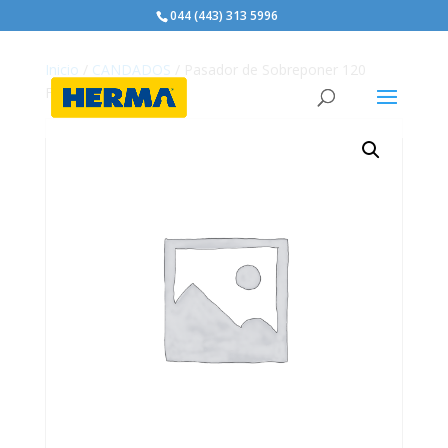
044 (443) 313 5996
Inicio
/
CANDADOS
/ Pasador de Sobreponer 120
FANAL (FAN120)