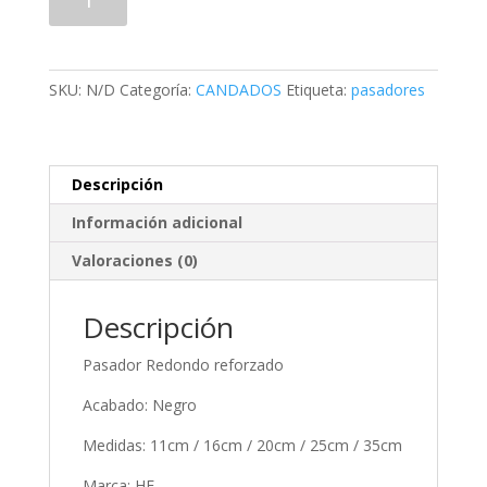
Redondo
Reforzado
(HFR)
cantidad
SKU:
N/D
Categoría:
CANDADOS
Etiqueta:
pasadores
Descripción
Información adicional
Valoraciones (0)
Descripción
Pasador Redondo reforzado
Acabado: Negro
Medidas: 11cm / 16cm / 20cm / 25cm / 35cm
Marca: HF