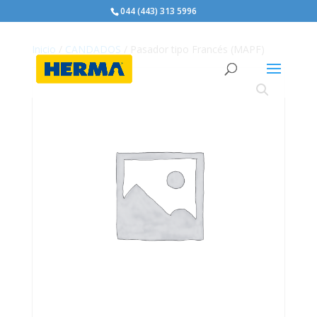
044 (443) 313 5996
Inicio
/
CANDADOS
/ Pasador tipo Francés (MAPF)