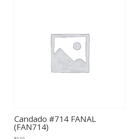
Candado #714 FANAL
(FAN714)
$
0.00