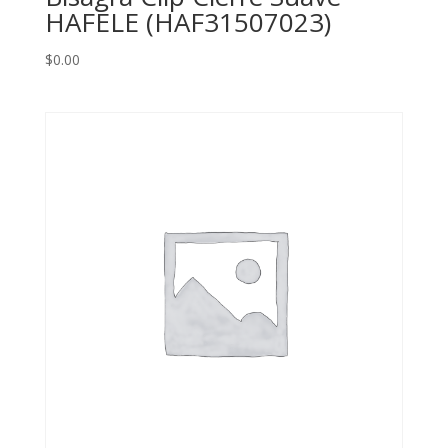
HAFELE (HAF31507023)
$
0.00