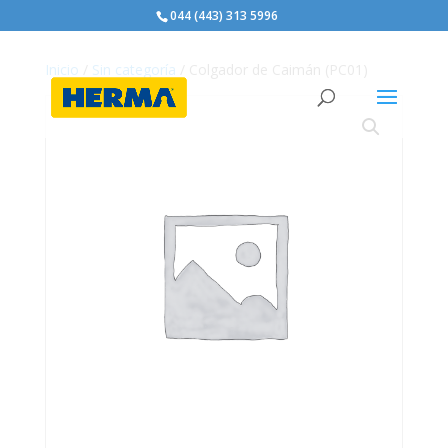
044 (443) 313 5996
Inicio
/
Sin categoría
/ Colgador de Caimán (PC01)