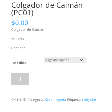
Colgador de Caimán
(PC01)
$
0.00
Colgador de Caimán
Material:
Cantidad:
Medida
Colgador
Añadir al carrito
de
Caimán
(PC01)
cantidad
SKU:
N/D
Categoría:
Sin categoría
Etiqueta:
colgador